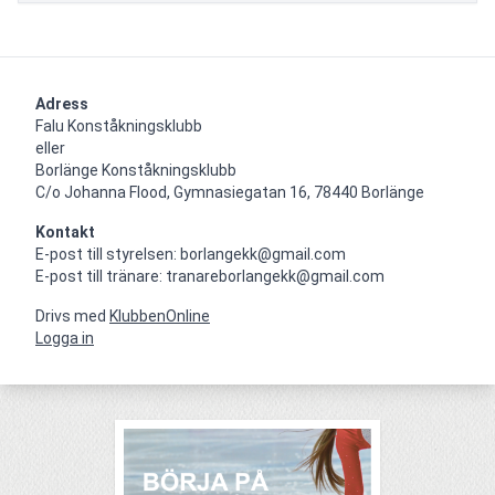
Adress
Falu Konståkningsklubb

eller

Borlänge Konståkningsklubb

C/o Johanna Flood, Gymnasiegatan 16, 78440 Borlänge
Kontakt
E-post till styrelsen: borlangekk@gmail.com

E-post till tränare: tranareborlangekk@gmail.com
Drivs med
KlubbenOnline
Logga in