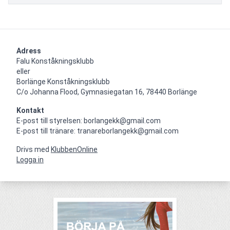
Adress
Falu Konståkningsklubb

eller

Borlänge Konståkningsklubb

C/o Johanna Flood, Gymnasiegatan 16, 78440 Borlänge
Kontakt
E-post till styrelsen: borlangekk@gmail.com

E-post till tränare: tranareborlangekk@gmail.com
Drivs med
KlubbenOnline
Logga in