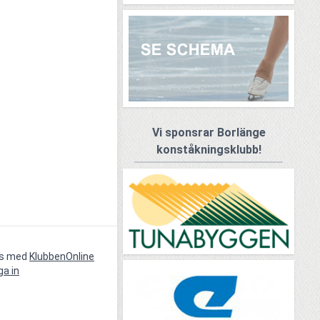
Vi sponsrar Borlänge
konståkningsklubb!
vs med
KlubbenOnline
ga in