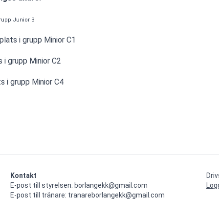
rupp Junior B
lats i grupp Minior C1
 i grupp Minior C2
ts i grupp Minior C4
Kontakt
Dri
E-post till styrelsen: borlangekk@gmail.com

Log
E-post till tränare: tranareborlangekk@gmail.com