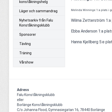
konståkningshelg
Melinda Winninge 1:a plats i g
Läger och sammandrag
Wilma Zetterström 1:a p
Nyhetsarkiv från Falu
Konståkningsklubb
Ebba Anderson 1:a plats
Sponsorer
Hanna Kjellberg 5:e pla
Tävling
Träning
Vårshow
Adress
Falu Konståkningsklubb

eller

Borlänge Konståkningsklubb

C/o Johanna Flood, Gymnasiegatan 16, 78440 Borlänge