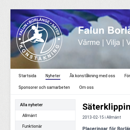
Startsida
Nyheter
Åk konståkning med oss
Fö
Sponsorer och samarbeten
Om oss
Säterklippi
Alla nyheter
Allmänt
2013-02-15 i
Allmänt
Funktionär
Placeringar för Borlä