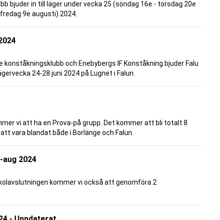
b bjuder in till läger under vecka 25 (söndag 16e - torsdag 20e
 fredag 9e augusti) 2024.
2024
 konståkningsklubb och Enebybergs IF Konståkning bjuder Falu
lägervecka 24-28 juni 2024 på Lugnet i Falun.
er vi att ha en Prova-på grupp. Det kommer att bli totalt 8
tt vara blandat både i Borlänge och Falun.
j-aug 2024
 skolavslutningen kommer vi också att genomföra 2
24 - Uppdaterat