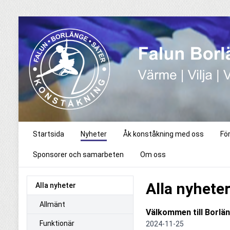
Startsida
Nyheter
Åk konståkning med oss
Fö
Sponsorer och samarbeten
Om oss
Alla nyhete
Alla nyheter
Allmänt
Välkommen till Borlän
Funktionär
2024-11-25