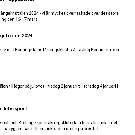
längekristallen 2024 - vi är mycket överraskade över det stora
vling den 16-17 mars.
ngetrofén 2024
änge och Borlänge konståkningsklubbs A-tävling Borlängetrofén
ill läger på jullovet - tisdag 2 januari till torsdag 4 januari i
n Intersport
klubb och Borlänge konståkningsklubb kan beställa jackor och
a på ryggen samt fleecjackor, och namn på bröstet.