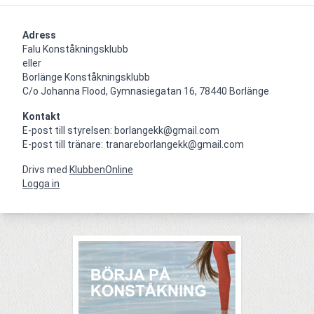
Adress
Falu Konståkningsklubb

eller

Borlänge Konståkningsklubb

C/o Johanna Flood, Gymnasiegatan 16, 78440 Borlänge
Kontakt
E-post till styrelsen: borlangekk@gmail.com

E-post till tränare: tranareborlangekk@gmail.com
Drivs med
KlubbenOnline
Logga in